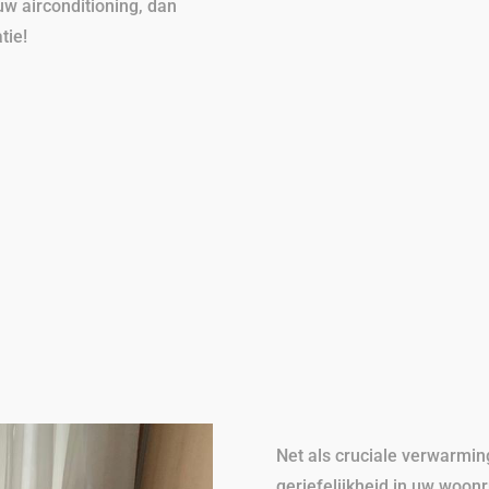
w airconditioning, dan
tie!
Net als cruciale verwarming
geriefelijkheid in uw woonr