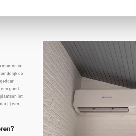
is moeten er
eindelijk de
e gedaan
n een goed
plaatsen let
dat jij een
eren?