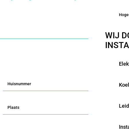
Hoge 
WIJ D
INSTA
Elek
Koel
Leid
Inst