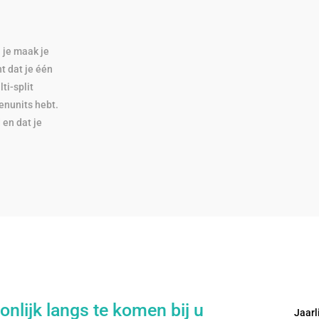
 je maak je
t dat je één
ti-split
enunits hebt.
en dat je
onlijk langs te komen bij u
Jaarl