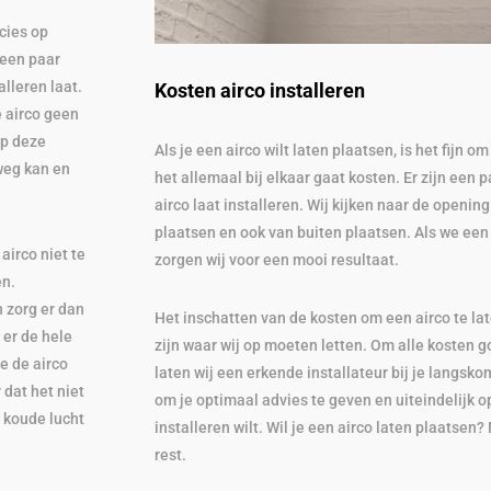
ecies op
n een paar
alleren laat.
Kosten airco installeren
e airco geen
Op deze
Als je een airco wilt laten plaatsen, is het fijn 
weg kan en
het allemaal bij elkaar gaat kosten. Er zijn een p
airco laat installeren. Wij kijken naar de opening
plaatsen en ook van buiten plaatsen. Als we een 
airco niet te
zorgen wij voor een mooi resultaat.
en.
 zorg er dan
Het inschatten van de kosten om een airco te lat
 er de hele
zijn waar wij op moeten letten. Om alle kosten go
je de airco
laten wij een erkende installateur bij je langsko
 dat het niet
om je optimaal advies te geven en uiteindelijk o
t koude lucht
installeren wilt. Wil je een airco laten plaatse
rest.