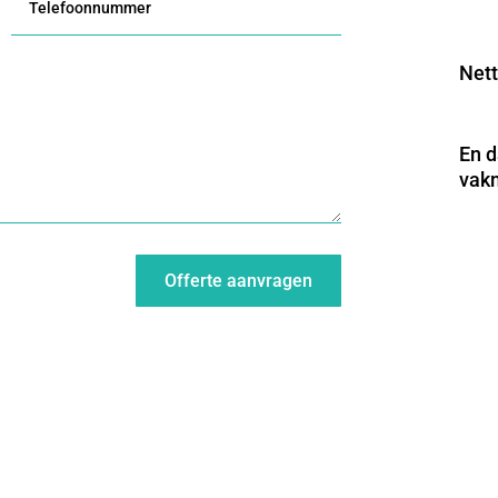
Nett
En d
vak
Offerte aanvragen