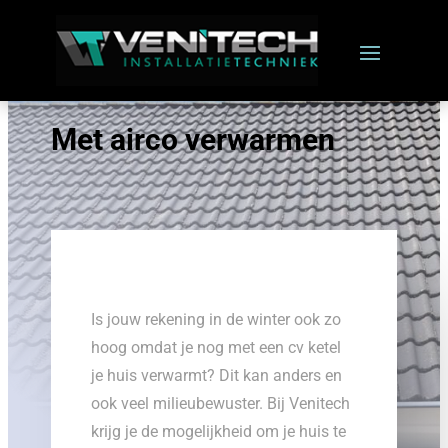
Met airco verwarmen
Is jouw rekening in de winter ook zo
hoog omdat je nog met een cv ketel
je huis verwarmt? Dit kan anders en
ook veel milieubewuster. Bij Venitech
krijg je de mogelijkheid om je huis te